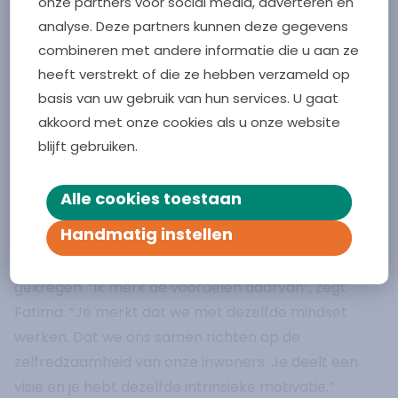
onze partners voor social media, adverteren en
gezamenlijke werkwijze binnen Oost-Souburg, maar
analyse. Deze partners kunnen deze gegevens
ook in heel Vlissingen. Ook hiervoor is de korte lijn
combineren met andere informatie die u aan ze
met de huisarts een grote meerwaarde. De drempel
heeft verstrekt of die ze hebben verzameld op
is lager voor de inwoners als de huisarts het advies
basis van uw gebruik van hun services. U gaat
akkoord met onze cookies als u onze website
geeft.”
blijft gebruiken.
Samen werken aan zelfredzaamheid
De samenwerking wordt nog eens benadrukt door
Alle cookies toestaan
een gezamenlijk gedachtengoed: alle professionals
Handmatig instellen
binnen Kerngezond Vlissingen hebben een
leertraject over Positieve Gezondheid aangeboden
gekregen. “Ik merk de voordelen daarvan”, zegt
Fatima. “Je merkt dat we met dezelfde mindset
werken. Dat we ons samen richten op de
zelfredzaamheid van onze inwoners. Je deelt een
visie en je hebt dezelfde intrinsieke motivatie.”