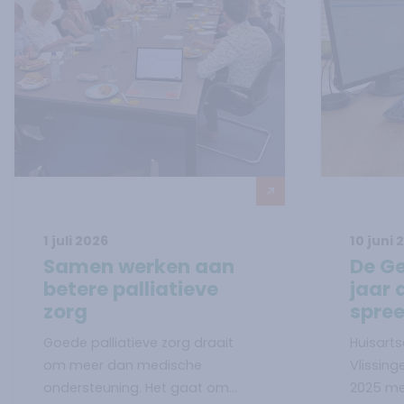
1 juli 2026
10 juni 
Lees verder over
Samen werken aan betere palliat
Lees ve
Samen werken aan
De Ge
betere palliatieve
jaar 
zorg
spre
Goede palliatieve zorg draait
Huisarts
om meer dan medische
Vlissing
ondersteuning. Het gaat om
2025 met