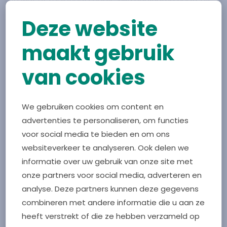
op wat er regionaal speelt. Mijn deelname heeft als
voordeel dat we snel herkennen wanneer een
Deze website
projectvoorstel al in de regio is opgepakt of
wanneer we er achter de schermen al mee bezig
maakt gebruik
zijn. Zo weten we goed wat er regionaal al wordt
van cookies
ontwikkeld en uitgevoerd”
Voordelen van de bredere benadering
We gebruiken cookies om content en
Zahra: "We inspireren hopelijk de collega’s. Iedereen
advertenties te personaliseren, om functies
gaat zelf beseffen dat we elkaar nodig hebben. En
voor social media te bieden en om ons
dat faciliteert Kerngezond heel goed. Ik merk een
websiteverkeer te analyseren. Ook delen we
grote verandering in de vijf jaar dat ik hier werk. Dat
informatie over uw gebruik van onze site met
we het samen, domeinoverstijgend, moeten gaan
onze partners voor social media, adverteren en
doen, dat besef is er.”
analyse. Deze partners kunnen deze gegevens
combineren met andere informatie die u aan ze
“Hulst kijkt met interesse naar hoe wij het thema
heeft verstrekt of die ze hebben verzameld op