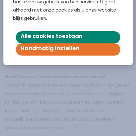
Sociaal verwijzen oppakken. En Terneuzen is nu
basis van uw gebruik van hun services. U gaat
actief aan de slag met het thema ‘Jeugd en Gezin’.
akkoord met onze cookies als u onze website
Iets dat Hulst en Sluis op de voet volgen. Het is
blijft gebruiken.
interessant voor alle drie de gemeenten”, vertelt
Katinka.
Alle cookies toestaan
Overige thema’s die op de agenda staan zijn
Handmatig instellen
ondermeer Zorgpad transmurale palliatieve zorg,
Reablement, Netwerkdossier en Digital First.
Heel Zeeuws-Vlaanderen versus lokaal
Zahra: “Ik hoop dat we ook meer body kunnen geven
aan de Zeeuws-Vlaamse opdrachten die er liggen.
En dat we van elkaars successen en falen kunnen
leren. Daarbij willen we de lokale kleur zoveel
mogelijk behouden. Men moet vanuit de eigen
gemeente kunnen blijven denken.”