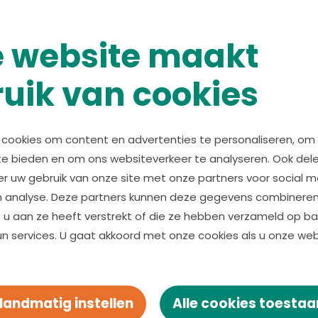
 website maakt
Vli
uik van cookies
1 juli 2026
Lees verder over
Samen werken aan betere pallia
Samen werken
aan betere
cookies om content en advertenties te personaliseren, om 
te bieden en om ons websiteverkeer te analyseren. Ook del
palliatieve zorg
er uw gebruik van onze site met onze partners voor social m
n analyse. Deze partners kunnen deze gegevens combinere
Goede palliatieve zorg draait om
e u aan ze heeft verstrekt of die ze hebben verzameld op ba
meer dan medische
un services. U gaat akkoord met onze cookies als u onze websi
ondersteuning. Het gaat om
kwaliteit van leven, aandacht voor
wat iemand belangrijk vindt en
Handmatig instellen
Alle cookies toestaa
passende ondersteuning voor