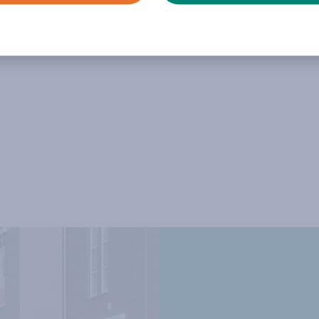
zowel de patiënt als de naasten.
Om die zorg in Zeeland verder te
versterken, kwamen op 29 juni in
Heinkenszand zorg- en
welzijnsprofessionals uit de hele
regio bijeen.