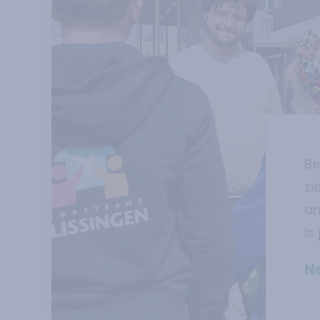
Be
zi
an
Is
N