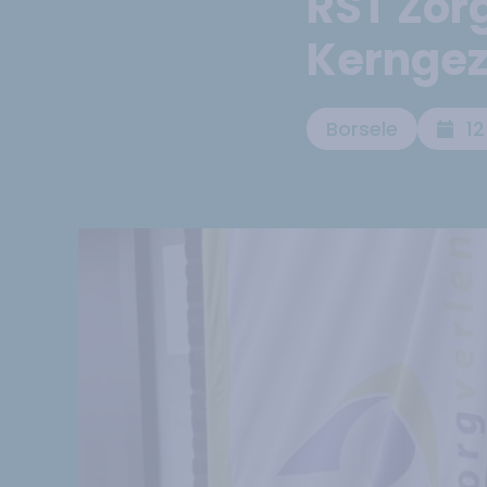
RST Zorg
Kerngez
Borsele
1