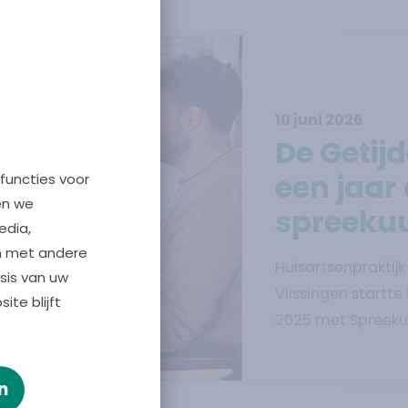
ssingen
10 juni 2026
tieve zorg
Lees verder ove
De Getijd
een jaar 
functies voor
en we
spreeku
edia,
n met andere
Huisartsenpraktijk
sis van uw
Vlissingen startt
te blijft
2025 met Spreekuu
digitale spreekuur
positief effect op
n
praktijk én op de 