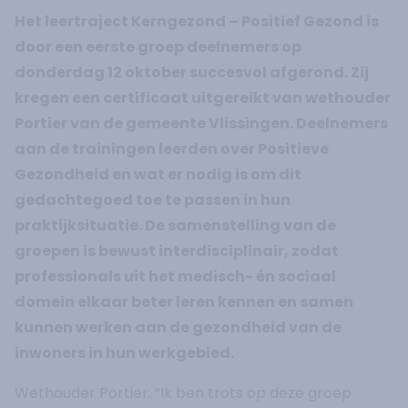
Het leertraject Kerngezond – Positief Gezond is
door een eerste groep deelnemers op
donderdag 12 oktober succesvol afgerond. Zij
kregen een certificaat uitgereikt van wethouder
Portier van de gemeente Vlissingen. Deelnemers
aan de trainingen leerden over Positieve
Gezondheid en wat er nodig is om dit
gedachtegoed toe te passen in hun
praktijksituatie. De samenstelling van de
groepen is bewust interdisciplinair, zodat
professionals uit het medisch- én sociaal
domein elkaar beter leren kennen en samen
kunnen werken aan de gezondheid van de
inwoners in hun werkgebied.
Wethouder Portier: “Ik ben trots op deze groep