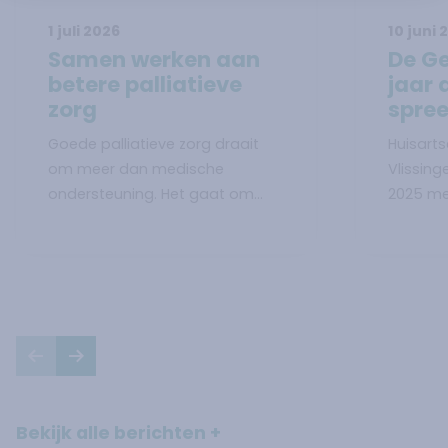
1 juli 2026
10 juni 
Lees verder over
Samen werken aan betere palliat
Lees ve
Samen werken aan
De Ge
betere palliatieve
jaar 
zorg
spre
Goede palliatieve zorg draait
Huisarts
om meer dan medische
Vlissing
ondersteuning. Het gaat om
2025 met
kwaliteit van leven, aandacht
digitale
voor wat iemand belangrijk
positief
vindt en passende
praktijk
ondersteuning voor zowel de
patiënt als de naasten. Om die
zorg in Zeeland verder te
Vorige slide
Volgende slide
versterken, kwamen op 29 juni in
Heinkenszand zorg- en
welzijnsprofessionals uit de hele
Bekijk alle berichten
regio bijeen.