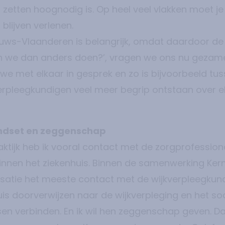
 zetten hoognodig is. Op heel veel vlakken moet 
blijven verlenen.
uws-Vlaanderen is belangrijk, omdat daardoor de r
n we dan anders doen?’, vragen we ons nu gezamenl
e met elkaar in gesprek en zo is bijvoorbeeld tus
erpleegkundigen veel meer begrip ontstaan over e
ndset en zeggenschap
raktijk heb ik vooral contact met de zorgprofession
innen het ziekenhuis. Binnen de samenwerking Ker
isatie het meeste contact met de wijkverpleegku
uis doorverwijzen naar de wijkverpleging en het s
sen verbinden. En ik wil hen zeggenschap geven. D