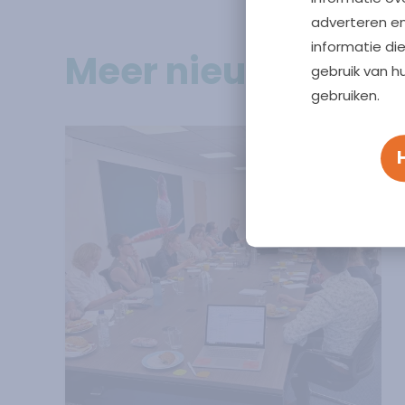
adverteren e
informatie di
Meer nieuwsberic
gebruik van h
gebruiken.