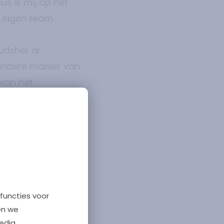
s ik mij op het
 eigen team.
udsher al
 andere manier van
 van het
 kunt niet zeggen
e denken en doen.
 ziekenhuis te
preventie.”
functies voor
en we
edia,