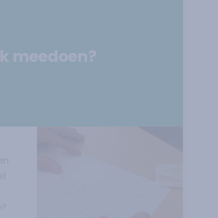
k meedoen?
en
et
.
e?