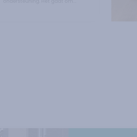
ondersteuning. Het gaat om
kwaliteit van leven, aandacht voor
wat iemand belangrijk vindt en
passende ondersteuning voor
zowel de patiënt als de naasten.
Om die zorg in Zeeland verder te
versterken, kwamen op 29 juni in
Heinkenszand zorg- en
welzijnsprofessionals uit de hele
regio bijeen.