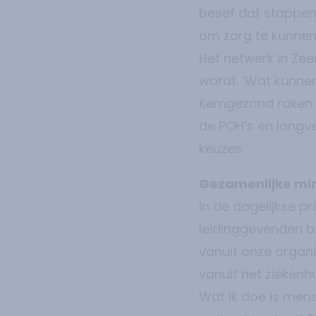
besef dat stappen
om zorg te kunnen 
Het netwerk in Zee
wordt. ‘Wat kunne
Kerngezond raken w
de POH’s en longv
keuzes.
Gezamenlijke mi
In de dagelijkse p
leidinggevenden b
vanuit onze organ
vanuit het ziekenh
Wat ik doe is men