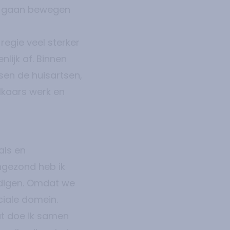
je gaan bewegen
egie veel sterker
ijk af. Binnen
sen de huisartsen,
lkaars werk en
als en
ngezond heb ik
ndigen. Omdat we
ociale domein.
at doe ik samen