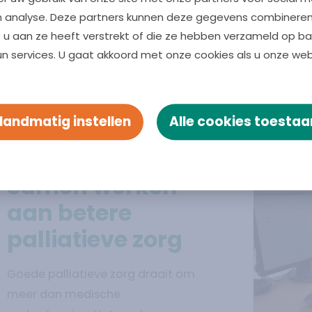
n analyse. Deze partners kunnen deze gegevens combinere
e u aan ze heeft verstrekt of die ze hebben verzameld op ba
hten
un services. U gaat akkoord met onze cookies als u onze websi
Handmatig instellen
Alle cookies toestaa
Vli
1 juli 2026
Lees verder over
Samen werken aan betere pallia
Samen werken
aan betere
palliatieve zorg
Goede palliatieve zorg draait om
meer dan medische