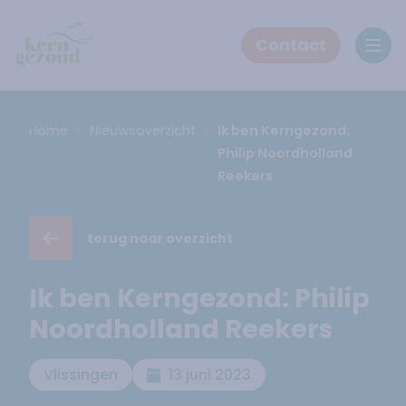
Contact
Ope
Home
Nieuwsoverzicht
Ik ben Kerngezond:
Philip Noordholland
Reekers
terug naar overzicht
Ik ben Kerngezond: Philip
Noordholland Reekers
Vlissingen
13 juni 2023