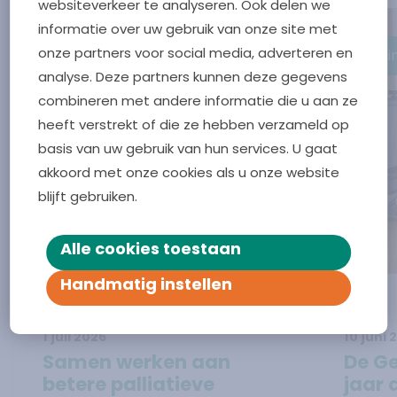
websiteverkeer te analyseren. Ook delen we
informatie over uw gebruik van onze site met
onze partners voor social media, adverteren en
Vliss
analyse. Deze partners kunnen deze gegevens
combineren met andere informatie die u aan ze
heeft verstrekt of die ze hebben verzameld op
basis van uw gebruik van hun services. U gaat
akkoord met onze cookies als u onze website
blijft gebruiken.
Alle cookies toestaan
Handmatig instellen
1 juli 2026
10 juni 
Lees verder over
Samen werken aan betere palliat
Lees ve
Samen werken aan
De Ge
betere palliatieve
jaar 