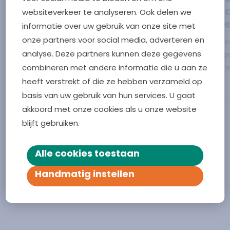
betere palliatieve
jaar 
websiteverkeer te analyseren. Ook delen we
zorg
spre
informatie over uw gebruik van onze site met
onze partners voor social media, adverteren en
Goede palliatieve zorg draait
Huisarts
analyse. Deze partners kunnen deze gegevens
om meer dan medische
Vlissing
combineren met andere informatie die u aan ze
ondersteuning. Het gaat om
2025 met
kwaliteit van leven, aandacht
digitale
heeft verstrekt of die ze hebben verzameld op
voor wat iemand belangrijk
positief
basis van uw gebruik van hun services. U gaat
vindt en passende
praktijk
akkoord met onze cookies als u onze website
ondersteuning voor zowel de
blijft gebruiken.
patiënt als de naasten. Om die
zorg in Zeeland verder te
Alle cookies toestaan
Vorige slide
Volgende slide
versterken, kwamen op 29 juni in
Heinkenszand zorg- en
Handmatig instellen
welzijnsprofessionals uit de hele
Bekijk alle berichten
regio bijeen.