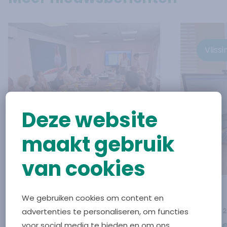
Vliss
Deze website
maakt gebruik
van cookies
We gebruiken cookies om content en
1 juli 2026
10 juni 
advertenties te personaliseren, om functies
Lees verder over
Samen werken aan betere palliat
Lees ve
Samen werken aan
De Ge
voor social media te bieden en om ons