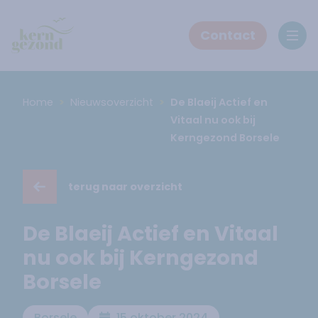
Contact
Ope
Home
Nieuwsoverzicht
De Blaeij Actief en
Vitaal nu ook bij
Kerngezond Borsele
terug naar overzicht
De Blaeij Actief en Vitaal
nu ook bij Kerngezond
Borsele
Borsele
15 oktober 2024