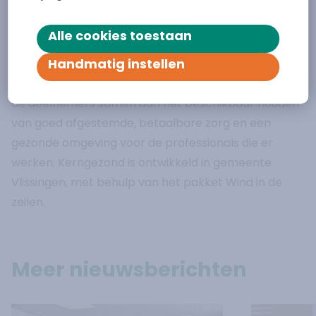
Over Kerngezond
Alle cookies toestaan
Kerngezond is een samenwerkingsverband dat
Handmatig instellen
professionals uit het medisch- en sociaal domein
verbindt en ondersteunt. In een gemeente werken
de deelnemers samen aan het beschikbaar houden
van goed afgestemde, betaalbare zorg en een
gezonde omgeving voor de professionals die er
werken. Kerngezond is ontwikkeld in gemeente
Vlissingen, met behulp van het pakket Wind in de
zeilen.
Meer nieuwsberichten