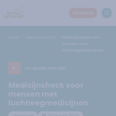
Contact
Ope
Home
Nieuwsoverzicht
Medicijncheck voor
mensen met
luchtwegmedicijnen
terug naar overzicht
Medicijncheck voor
mensen met
luchtwegmedicijnen
Vlissingen
30 maart 2023