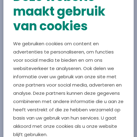
onderzoeken of het inrichten van testdagen
maakt gebruik
daadwerkelijk bijdraagt aan het beter gebruik van
van cookies
longmedicatie en het terugdringen van overmatig
gebruik van kortwerkende luchtwegverwijders.
Daarnaast wil ze leren van de pilot om het project
We gebruiken cookies om content en
vervolgens in te zetten voor een grotere
advertenties te personaliseren, om functies
patiëntenpopulatie en het implementeren in andere
voor social media te bieden en om ons
regio’s. Floris-Jan de Haan, zorginkoper Farmacie bij
websiteverkeer te analyseren. Ook delen we
CZ: “Ik ben enthousiast over dit project, omdat het
informatie over uw gebruik van onze site met
een mooi voorbeeld is van een goede samenwerking
onze partners voor social media, adverteren en
van betrokken zorgverleners in de eerste lijn. Het is
analyse. Deze partners kunnen deze gegevens
bijzonder om te zien dat we op een zeer
combineren met andere informatie die u aan ze
transparante en constructieve manier afspraken
heeft verstrekt of die ze hebben verzameld op
kunnen maken en daarbij gebruik maken van ieders
basis van uw gebruik van hun services. U gaat
expertise. We hebben allemaal als doel om de
akkoord met onze cookies als u onze website
kwaliteit van de zorg te verbeteren voor de patiënt.”
blijft gebruiken.