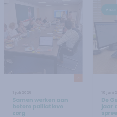
Vliss
1 juli 2026
10 juni 
Lees verder over
Samen werken aan betere palliat
Lees ve
Samen werken aan
De Ge
betere palliatieve
jaar 
zorg
spre