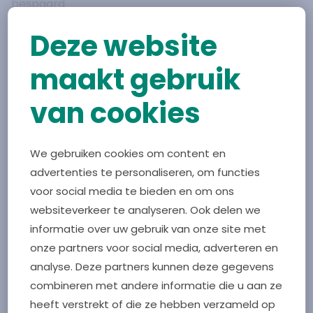
bespaard.
Deze website
Doelstelling
Het streven is om uiterlijk 1 december 2025 een
maakt gebruik
breed gedragen en formeel vastgelegde werkwijze
te publiceren en te implementeren binnen de
van cookies
deelnemende organisaties.
Voortraject
We gebruiken cookies om content en
Voorafgaand aan deze publicatie wordt de
advertenties te personaliseren, om functies
ontworpen werkwijze vormgegeven in een
voor social media te bieden en om ons
herkenbare Zeeuwse lay-out en online beschikbaar
websiteverkeer te analyseren. Ook delen we
gesteld via
www.samenhoudenwezeelandgezond.nl
.
informatie over uw gebruik van onze site met
Alle deelnemers aan de sessie van 22 september
onze partners voor social media, adverteren en
checken deze werkwijze met hun achterban.
analyse. Deze partners kunnen deze gegevens
combineren met andere informatie die u aan ze
Vervolg
heeft verstrekt of die ze hebben verzameld op
Na 1 december worden er online sessies (webinars)