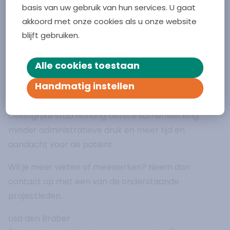
basis van uw gebruik van hun services. U gaat
georganiseerd waarin de vernieuwde werkwijze
akkoord met onze cookies als u onze website
wordt gepresenteerd. Alle zorg- en welzijnspartijen
blijft gebruiken.
in Zeeland zijn van harte uitgenodigd om hierbij aan
te sluiten op 2 of 9 december.
Alle cookies toestaan
Bekijk
hier de uitnodiging
en meld je aan.
Handmatig instellen
Met dit project zetten de initiatiefnemers een
belangrijke stap richting betere samenwerking,
minder administratieve druk en meer tijd en
aandacht voor de patiënt.
Wil je meer weten of meewerken? Neem dan
contact op met een van de onderstaande
projectleden.
Lisa den Braber