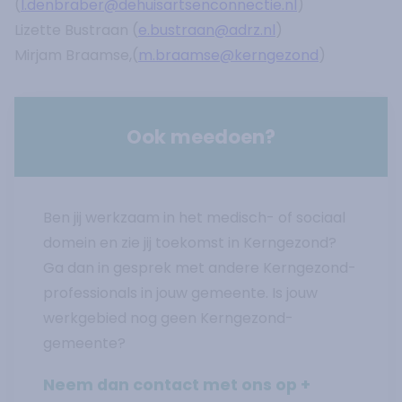
(
l.denbraber@dehuisartsenconnectie.nl
)
Lizette Bustraan (
e.bustraan@adrz.nl
)
Mirjam Braamse,(
m.braamse@kerngezond
)
Ook meedoen?
Ben jij werkzaam in het medisch- of sociaal
domein en zie jij toekomst in Kerngezond?
Ga dan in gesprek met andere Kerngezond-
professionals in jouw gemeente. Is jouw
werkgebied nog geen Kerngezond-
gemeente?
Neem dan contact met ons op