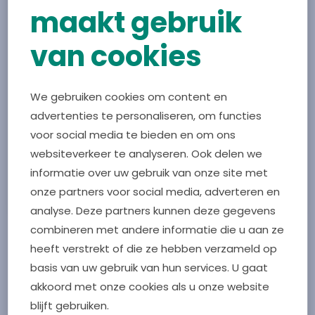
maakt gebruik
van cookies
Ben jij werkzaam in het medisch- of sociaal
domein en zie jij toekomst in Kerngezond?
Ga dan in gesprek met andere Kerngezond-
We gebruiken cookies om content en
professionals in jouw gemeente. Is jouw
advertenties te personaliseren, om functies
werkgebied nog geen Kerngezond-
voor social media te bieden en om ons
gemeente?
websiteverkeer te analyseren. Ook delen we
informatie over uw gebruik van onze site met
Neem dan contact met ons op
onze partners voor social media, adverteren en
analyse. Deze partners kunnen deze gegevens
combineren met andere informatie die u aan ze
heeft verstrekt of die ze hebben verzameld op
basis van uw gebruik van hun services. U gaat
akkoord met onze cookies als u onze website
blijft gebruiken.