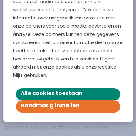
voor social media te bieden en om ons
inwoners actief betrokken via Denk Mee Zorg
websiteverkeer te analyseren. Ook delen we
Zeeland.
informatie over uw gebruik van onze site met
onze partners voor social media, adverteren en
Het project Groepsconsulten Middelburg is
analyse. Deze partners kunnen deze gegevens
onderdeel van KernGezond Middelburg en een
combineren met andere informatie die u aan ze
heeft verstrekt of die ze hebben verzameld op
samenwerking tussen: huisartsen,
basis van uw gebruik van hun services. U gaat
buurtsportcoaches, welzijnscoaches, paramedici,
akkoord met onze cookies als u onze website
apothekers, diëtisten, GGD Zeeland, gemeente
blijft gebruiken.
Middelburg, 2Diabeat, Denk Mee Zorg Zeeland en HZ
University of Applied Sciences.
Alle cookies toestaan
De groepsconsulten sluiten bovendien goed aan bij
de ketenaanpak voor volwassenen met overgewicht
Handmatig instellen
en obesitas in Zeeland. Door deze verbinding
ontstaat een integrale en duurzame aanpak waarin
preventie, zorg en welzijn elkaar versterken.