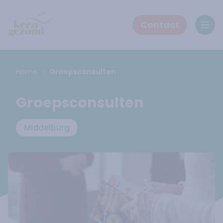
Contact
Ope
Home
Groepsconsulten
Groepsconsulten
Middelburg