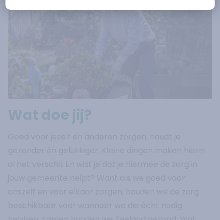
Wat doe jij?
Goed voor jezelf en anderen zorgen, houdt je
gezonder én gelukkiger. Kleine dingen maken hierin
al het verschil. En wist je dat je hiermee de zorg in
jouw gemeente helpt? Want als we goed voor
onszelf en voor elkaar zorgen, houden we de zorg
beschikbaar voor wanneer we die écht nodig
hebben. Samen houden we Zeeland gezond. Wat